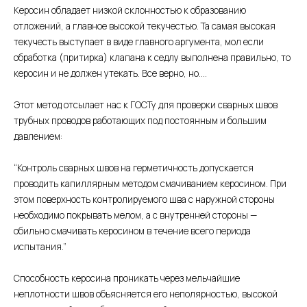
Керосин обладает низкой склонностью к образованию
отложений, а главное высокой текучестью. Та самая высокая
текучесть выступает в виде главного аргумента, мол если
обработка (притирка) клапана к седлу выполнена правильно, то
керосин и не должен утекать. Все верно, но....
Этот метод отсылает нас к ГОСТу для проверки сварных швов
трубных проводов работающих под постоянным и большим
давлением:
“Контроль сварных швов на герметичность допускается
проводить капиллярным методом смачиванием керосином. При
этом поверхность контролируемого шва с наружной стороны
необходимо покрывать мелом, а с внутренней стороны —
обильно смачивать керосином в течение всего периода
испытания.”
Способность керосина проникать через мельчайшие
неплотности швов объясняется его неполярностью, высокой