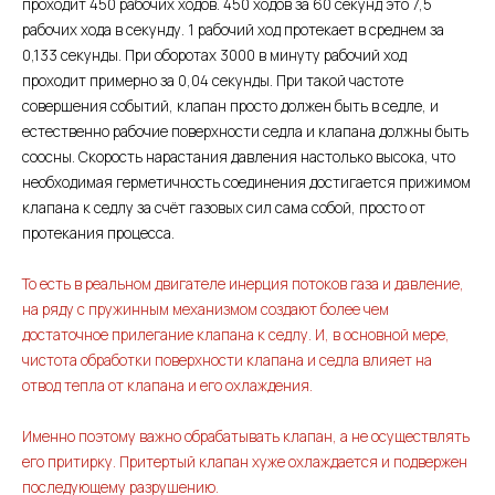
проходит 450 рабочих ходов. 450 ходов за 60 секунд это 7,5
рабочих хода в секунду. 1 рабочий ход протекает в среднем за
0,133 секунды. При оборотах 3000 в минуту рабочий ход
проходит примерно за 0,04 секунды. При такой частоте
совершения событий, клапан просто должен быть в седле, и
естественно рабочие поверхности седла и клапана должны быть
соосны. Скорость нарастания давления настолько высока, что
необходимая герметичность соединения достигается прижимом
клапана к седлу за счёт газовых сил сама собой, просто от
протекания процесса.
То есть в реальном двигателе инерция потоков газа и давление,
на ряду с пружинным механизмом создают более чем
достаточное прилегание клапана к седлу. И, в основной мере,
чистота обработки поверхности клапана и седла влияет на
отвод тепла от клапана и его охлаждения.
Именно поэтому важно обрабатывать клапан, а не осуществлять
его притирку. Притертый клапан хуже охлаждается и подвержен
последующему разрушению.