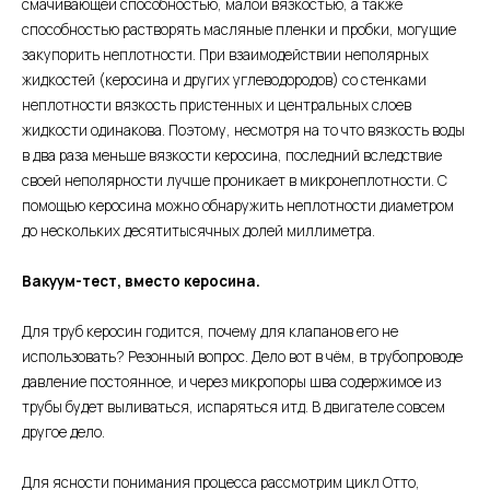
смачивающей способностью, малой вязкостью, а также
способностью растворять масляные пленки и пробки, могущие
закупорить неплотности. При взаимодействии неполярных
жидкостей (керосина и других углеводородов) со стенками
неплотности вязкость пристенных и центральных слоев
жидкости одинакова. Поэтому, несмотря на то что вязкость воды
в два раза меньше вязкости керосина, последний вследствие
своей неполярности лучше проникает в микронеплотности. С
помощью керосина можно обнаружить неплотности диаметром
до нескольких десятитысячных долей миллиметра.
Вакуум-тест, вместо керосина.
Для труб керосин годится, почему для клапанов его не
использовать? Резонный вопрос. Дело вот в чём, в трубопроводе
давление постоянное, и через микропоры шва содержимое из
трубы будет выливаться, испаряться итд. В двигателе совсем
другое дело.
Для ясности понимания процесса рассмотрим цикл Отто,