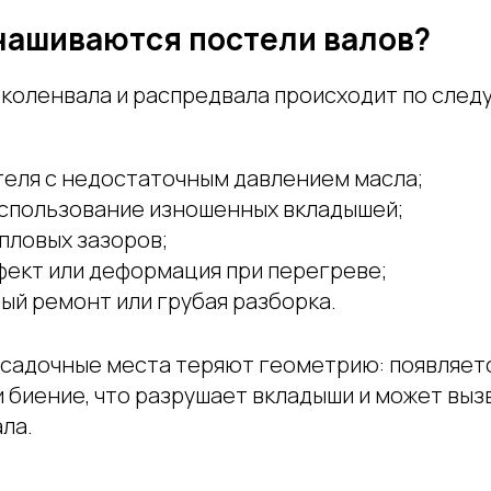
нашиваются постели валов?
 коленвала и распредвала происходит по сле
теля с недостаточным давлением масла;
спользование изношенных вкладышей;
пловых зазоров;
фект или деформация при перегреве;
ый ремонт или грубая разборка.
садочные места теряют геометрию: появляетс
 биение, что разрушает вкладыши и может выз
ла.