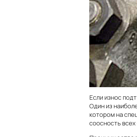
Если износ под
Один из наибол
котором на спе
соосность всех 