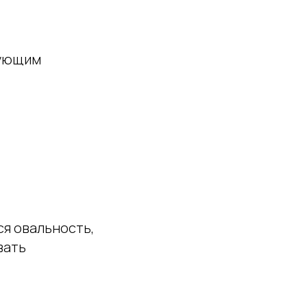
дующим
я овальность,
вать