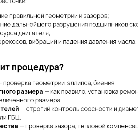
асточки:
ие правильной геометрии и зазоров;
ие дальнейшего разрушения подшипников ск
сурса двигателя;
рекосов, вибраций и падения давления масла.
дит процедура?
 проверка геометрии, эллипса, биения.
тного размера
— как правило, установка ремо
еличенного размера.
стелей
— строгий контроль соосности и диаме
ли ГБЦ.
чества
— проверка зазора, тепловой компенса