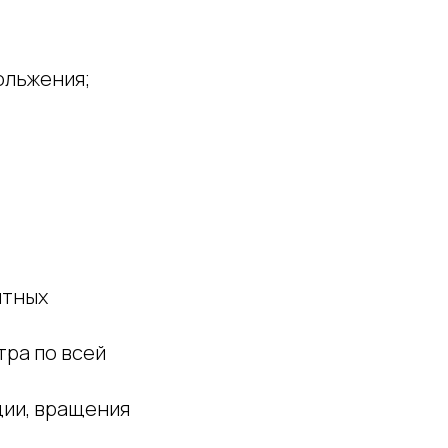
ольжения;
нтных
тра по всей
ции, вращения