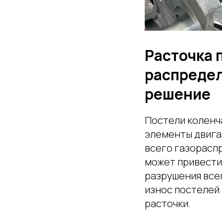
Расточка 
распредел
решение
Постели коленч
элементы двига
всего газорасп
может привести
разрушения всег
износ постелей
расточки.