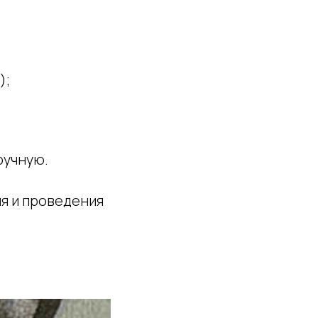
);
ручную.
ля и проведения