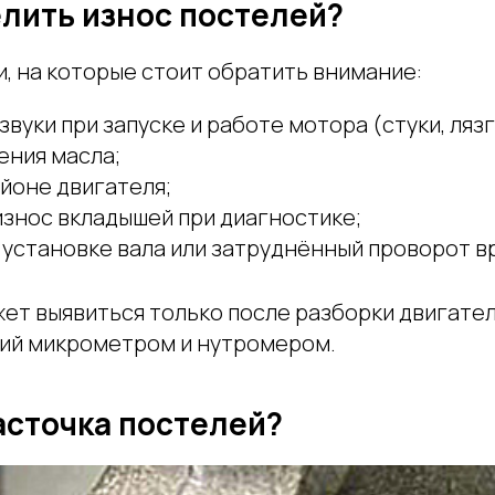
лить износ постелей?
, на которые стоит обратить внимание:
вуки при запуске и работе мотора (стуки, лязг
ения масла;
йоне двигателя;
знос вкладышей при диагностике;
 установке вала или затруднённый проворот в
жет выявиться только после разборки двигате
ий микрометром и нутромером.
асточка постелей?