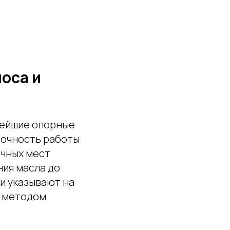
оса и
нейшие опорные
точность работы
очных мест
ния масла до
ки указывают на
е методом