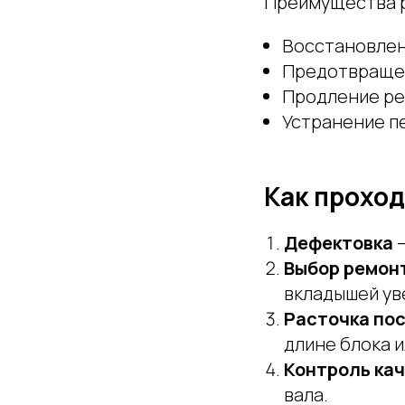
Преимущества р
Восстановлен
Предотвращен
Продление ре
Устранение пе
Как прохо
Дефектовка
—
Выбор ремон
вкладышей ув
Расточка по
длине блока и
Контроль ка
вала.