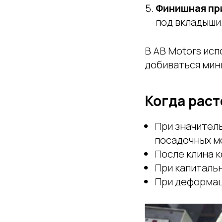
Финишная пр
под вкладыши
В AB Motors ис
добиваться мин
Когда рас
При значител
посадочных м
После клина 
При капитальн
При деформац