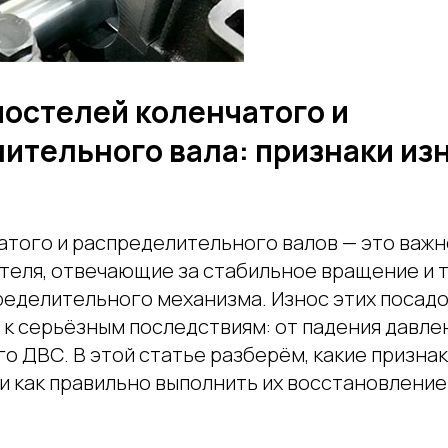
постелей коленчатого и
ительного вала: признаки изн
атого и распределительного валов — это важ
теля, отвечающие за стабильное вращение и 
ределительного механизма. Износ этих посад
 к серьёзным последствиям: от падения давле
о ДВС. В этой статье разберём, какие призна
 и как правильно выполнить их восстановлени