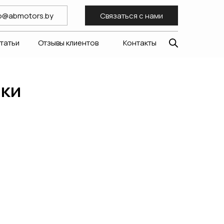
fo@abmotors.by
Связаться с нами
статьи
Отзывы клиентов
Контакты
аки