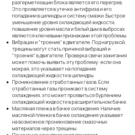
разгерметизации блока является его перегрев.
Это проявляется в утечке антифриза и его
попадании в цилиндры и систему смазки. Быстрое
уменьшение уровня охлаждающей жидкости,
повышение уровня масла и белый дым в выбросах
являются ключевыми признаками этой проблемы.
Вибрации и "троение" в двигателе. Под нагрузкой,
трещины могут стать причиной вибраций и
"троения" в двигателе. Проверка свечи зажигания
может помочь выявить эту проблему: если она
мокрая, это указывает на попадание
охлаждающей жидкости в цилиндры.
Проникновение отработанных газов. Если
отработанные газы проникают в систему
охлаждения, это может проявиться бурлением
охлаждающей жидкости в расширительном бачке.
Масляная пленка в бачке охлаждения. Наличие
масляной пленки в бачке охлаждения указывает
на возможное проникновение смазочных
материалов через трещины.
Понимание этих признаков помогает