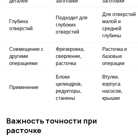
деталей
заготовки
заготовки
Для отверстий
Подходит для
Глубина
малой и
глубоких
отверстий
средней
отверстий
глубины
Совмещение с
Фрезеровка,
Расточка и
другими
сверление,
базовые
операциями
расточка
операции
Блоки
Втулки,
цилиндров,
корпуса
Применение
редукторы,
насосов,
станины
крышки
Важность точности при
расточке