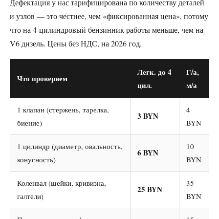
Дефектация у нас тарифицирована по количеству деталей
и узлов — это честнее, чем «фиксированная цена», потому
что на 4-цилиндровый бензинник работы меньше, чем на
V6 дизель. Цены без НДС, на 2026 год.
Легк. до 4
Г/а,
Что проверяем
цил.
м/а
1 клапан (стержень, тарелка,
4
3 BYN
биение)
BYN
1 цилиндр (диаметр, овальность,
10
6 BYN
конусность)
BYN
Коленвал (шейки, кривизна,
35
25 BYN
галтели)
BYN