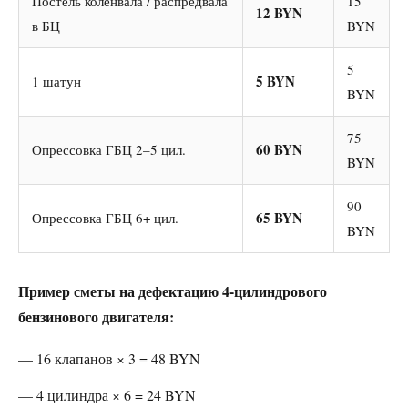
Постель коленвала / распредвала
15
12 BYN
в БЦ
BYN
5
5 BYN
1 шатун
BYN
75
60 BYN
Опрессовка ГБЦ 2–5 цил.
BYN
90
65 BYN
Опрессовка ГБЦ 6+ цил.
BYN
Пример сметы на дефектацию 4-цилиндрового
бензинового двигателя:
— 16 клапанов × 3 = 48 BYN
— 4 цилиндра × 6 = 24 BYN