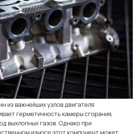
ин из важнейших узлов двигателя
ивает герметичность камеры сгорания,
од выхлопных газов. Однако при
ественном износе этот компонент может