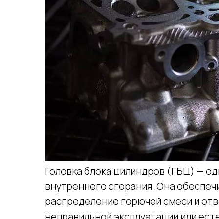
Головка блока цилиндров (ГБЦ) — од
внутреннего сгорания. Она обеспеч
распределение горючей смеси и отв
неправильной эксплуатации или ест