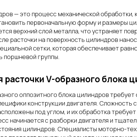
дров — это процесс механической обработки, 
тановить первоначальную форму и размеры ци
тся верхний слой металла, что устраняет пов
сле расточки на поверхность цилиндров нанос
пециальной сетки, которая обеспечивает рав
ь поршневой группы.
я расточки V-образного блока 
азного оппозитного блока цилиндров требует
пецифики конструкции двигателя. Сложность с
сположены под углом, и их обработка требует
есс начинается с разборки двигателя и тщате
стояния цилиндров. Специалисты моторно-те