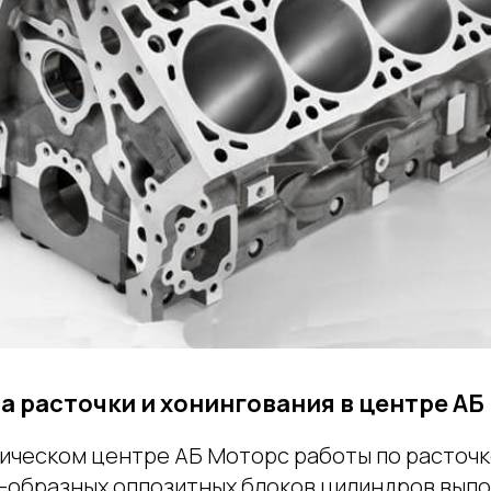
 расточки и хонингования в центре АБ
ическом центре АБ Моторс работы по расточк
-образных оппозитных блоков цилиндров вып