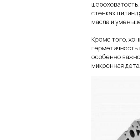
шероховатость.
стенках цилинд
масла и уменьш
Кроме того, хо
герметичность 
особенно важно
микронная дета