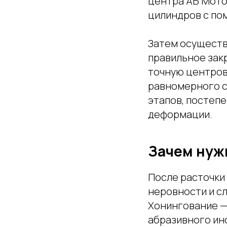
центра АБ Мото
цилиндров с по
Затем осуществ
правильное закр
точную центров
равномерного с
этапов, постепе
деформации.
Зачем нуж
После расточки
неровности и с
Хонингование —
абразивного ин