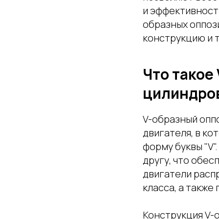
и эффективност
образных оппоз
конструкцию и 
Что такое
цилиндро
V-образный опп
двигателя, в ко
форму буквы "V"
другу, что обес
двигатели расп
класса, а также
Конструкция V-