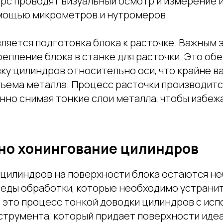
рс проводят визуальный осмотр и измерение 
мощью микрометров и нутромеров.
ляется подготовка блока к расточке. Важным 
епление блока в станке для расточки. Это об
ку цилиндров относительно оси, что крайне в
ъема металла. Процесс расточки производитс
нно снимая тонкие слои металла, чтобы избеж
но хонингование цилиндров
 цилиндров на поверхности блока остаются н
леды обработки, которые необходимо устранит
 это процесс тонкой доводки цилиндров с ис
струмента, который придает поверхности иде