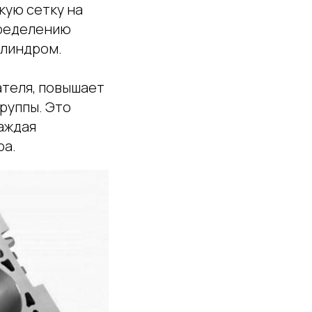
кую сетку на
пределению
илиндром.
ателя, повышает
руппы. Это
аждая
ра.