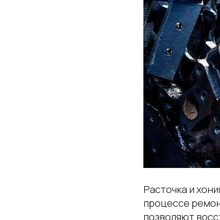
Расточка и хони
процессе ремон
позволяют восс