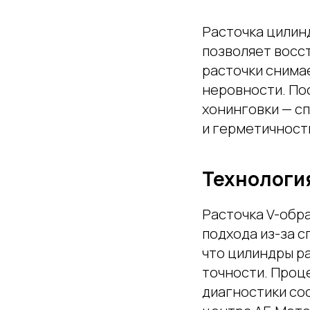
Расточка цилин
позволяет восс
расточки снимае
неровности. По
хонинговки — с
и герметичност
Технологи
Расточка V-обр
подхода из-за с
что цилиндры ра
точности. Проц
диагностики со