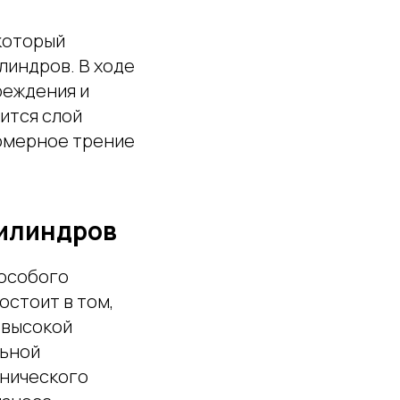
который
линдров. В ходе
реждения и
ится слой
номерное трение
цилиндров
 особого
остоит в том,
 высокой
льной
хнического