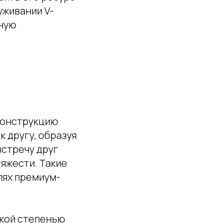
уживании V-
жную
конструкцию
к другу, образуя
встречу друг
тяжести. Такие
лях премиум-
окой степенью