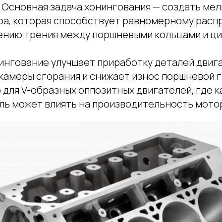
 Основная задача хонингования — создать мел
ра, которая способствует равномерному рас
ению трения между поршневыми кольцами и ц
нингование улучшает приработку деталей двиг
камеры сгорания и снижает износ поршневой г
 для V-образных оппозитных двигателей, где к
ль может влиять на производительность мото