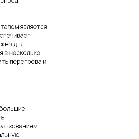
износа
этапом является
еспечивает
ажно для
я в несколько
ать перегрева и
ебольшие
ь.
пользованием
альную