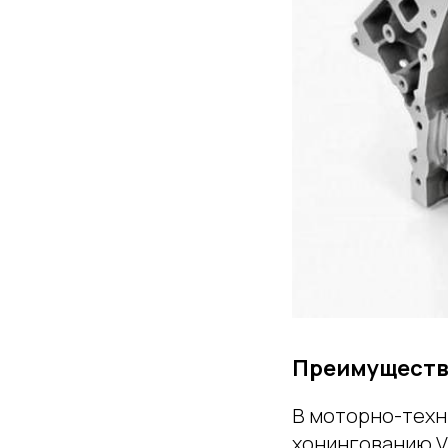
Преимущества
В моторно-техн
хонингованию V