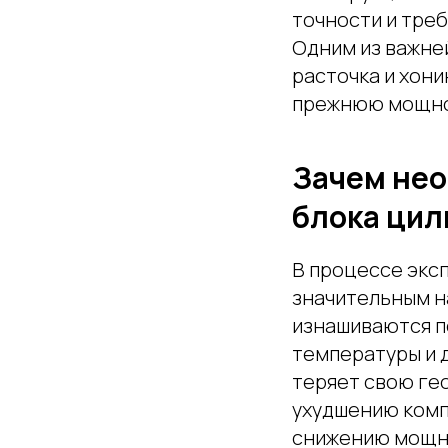
точности и тре
Одним из важне
расточка и хон
прежнюю мощнос
Зачем нео
блока цил
В процессе экс
значительным н
изнашиваются п
температуры и 
теряет свою ге
ухудшению комп
снижению мощно