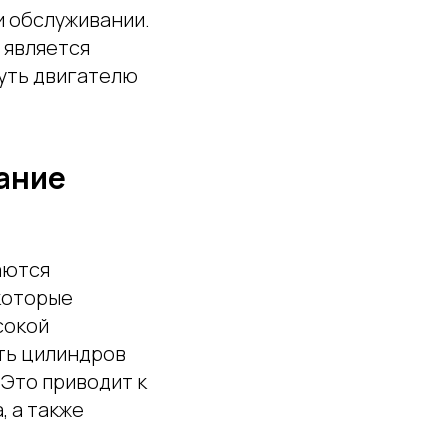
и обслуживании.
 является
нуть двигателю
ание
аются
которые
сокой
ть цилиндров
Это приводит к
, а также