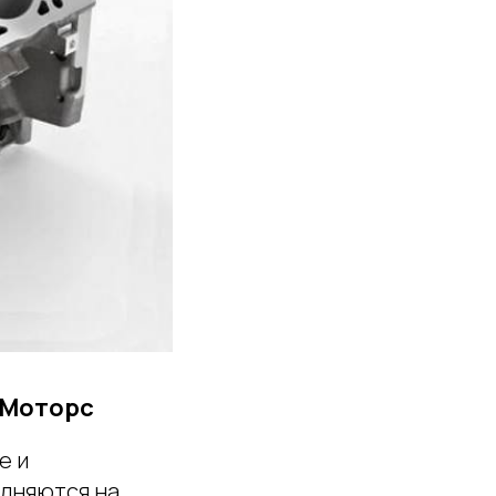
 Моторс
е и
олняются на